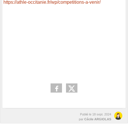
https://athle-occitanie.fr/wp/competitions-a-venir/
Publié le
18 sept. 2024
par
Cécile ARGIOLAS