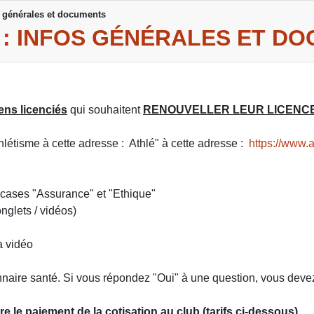
os générales et documents
25 : INFOS GÉNÉRALES ET D
ens licenciés
qui souhaitent
RENOUVELLER LEUR LICENCE
hlétisme à cette adresse : Athlé" à cette adresse :
https://www.a
 cases "Assurance" et "Ethique"
nglets / vidéos)
a vidéo
naire santé. Si vous répondez "Oui" à une question, vous devez 
re le paiement de la cotisation au club (tarifs ci-dessous)